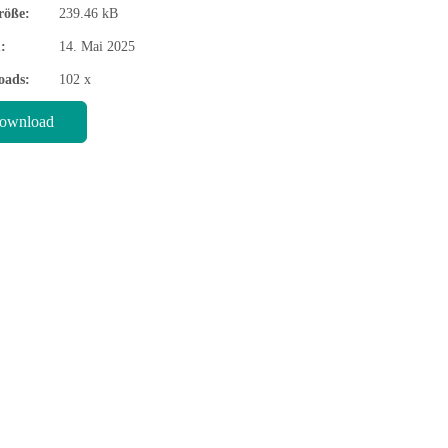
röße:
239.46 kB
:
14. Mai 2025
oads:
102 x