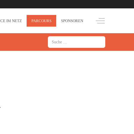
Off-Canvas Toggle
CE IM NETZ
PARCOURS
SPONSOREN
Suchen
r