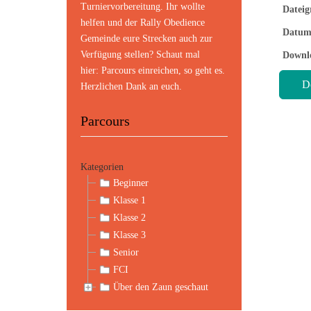
Turniervorbereitung. Ihr wollte
Dateig
helfen und der Rally Obedience
Datum
Gemeinde eure Strecken auch zur
Verfügung stellen? Schaut mal
Downl
hier:
Parcours einreichen
, so geht es.
Herzlichen Dank an euch.
Parcours
Kategorien
Beginner
Klasse 1
Klasse 2
Klasse 3
Senior
FCI
Über den Zaun geschaut