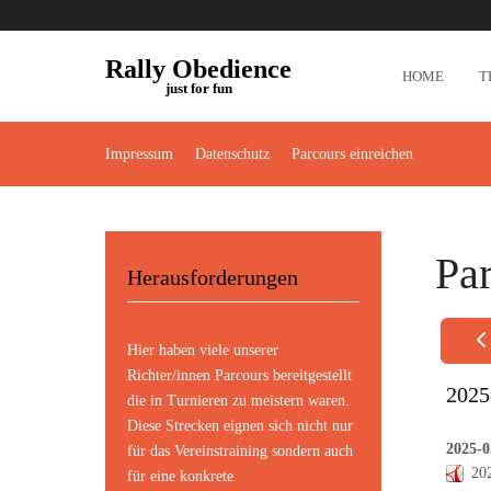
Rally Obedience
HOME
T
just for fun
Impressum
Datenschutz
Parcours einreichen
Pa
Herausforderungen
Hier haben viele unserer
Richter/innen Parcours bereitgestellt
2025
die in Turnieren zu meistern waren.
Diese Strecken eignen sich nicht nur
2025-
für das Vereinstraining sondern auch
20
für eine konkrete